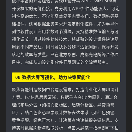
依托丰富的开发经验，实现UI设计与WPF、WinForm等
开发框架的无缝衔接。充分利用WPF控件功能强大、可定
制性高的优势，不仅能高效复用内置按钮、数据网格等基
础控件，还可根据业务需求开发定制化控件，如为半导体
刻蚀软件设计专用参数调节滑块，支持精准数值输入与可
视化调节。通过控件封装技术，将成熟的设计组件快速复
用到不同产品线，同时解决多分辨率适配问题，保障开发
落地的效率与质量。已在北方华创、成都光电所等合作项
目中，完成从UI设计到软件开发测试的全流程服务。
08 数据大屏可视化，助力决策智能化
聚焦智能制造数据中台建设需求，打造专业化大屏UI设计
方案。以“信息层级清晰、数据重点突出”为原则，通过合
理的布局分区（如核心指标区、趋势分析区、异常预警
区），结合色彩心理学设计数据表达体系（如红色预警、
黄色提醒、绿色正常），让决策者快速捕捉关键信息。支
持实时数据刷新与钻取分析，点击大屏某一指标即可下钻