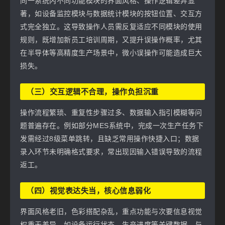
同一系统内不同功能模块的界面风格、操作逻辑差异显
著，如设备监控模块与数据统计模块的按钮位置、交互方
式完全独立。这导致操作人员需反复适应不同模块的使用
规则，既增加新员工培训周期，又提升误操作概率，尤其
在半导体等高精度生产场景中，微小误操作可能造成巨大
损失。
（三）交互逻辑不合理，操作负担沉重
操作流程繁琐、重复性步骤过多、数据输入指引模糊等问
题普遍存在。例如部分MES系统中，完成一次生产任务下
发需经过8级菜单跳转，且缺乏常用操作快捷入口；数据
录入环节未明确格式要求，常出现因输入错误导致的流程
返工。
（四）视觉表达失当，核心信息弱化
界面风格老旧，色彩搭配杂乱，重点功能与次要信息视觉
权重无差异。如设备运行状态、生产进度等关键数据，与